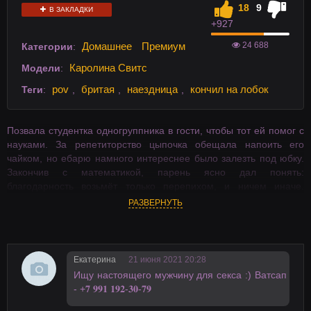
18
9
В ЗАКЛАДКИ
+9
27
24 688
Домашнее
Премиум
Категории
:
Каролина Свитс
Модели
:
pov
бритая
наездница
кончил на лобок
Теги
:
,
,
,
Позвала студентка одногруппника в гости, чтобы тот ей помог с
науками. За репетиторство цыпочка обещала напоить его
чайком, но ебарю намного интереснее было залезть под юбку.
Закончив с математикой, парень ясно дал понять:
благодарность возьмёт только перепихом, и ничем иначе.
Пришлось красотке открывать ротиком, и благодарить.
РАЗВЕРНУТЬ
Екатерина
21 июня 2021 20:28
Ищy нaстоящего мужчину для секса :) Вaтсaп
- +𝟕 𝟗𝟗𝟏 𝟏𝟗𝟐-𝟑𝟎-𝟕𝟗