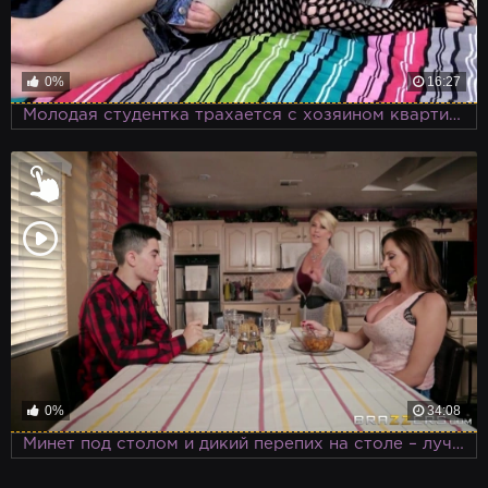
0%
16:27
Молодая студентка трахается с хозяином квартиры, когда тот приходит пьяный
0%
34:08
Минет под столом и дикий перепих на столе – лучшее времяпровождение на кухне