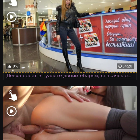
0%
54:20
Девка сосёт в туалете двоим ебарям, спасаясь от зимней стужи в недрах торгового центра