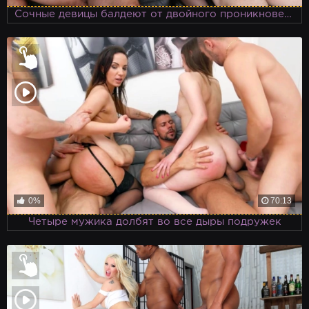
Сочные девицы балдеют от двойного проникновения
0%
70:13
Четыре мужика долбят во все дыры подружек