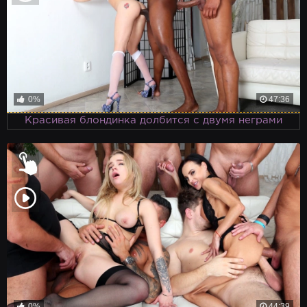
0%
47:36
Красивая блондинка долбится с двумя неграми
0%
44:39