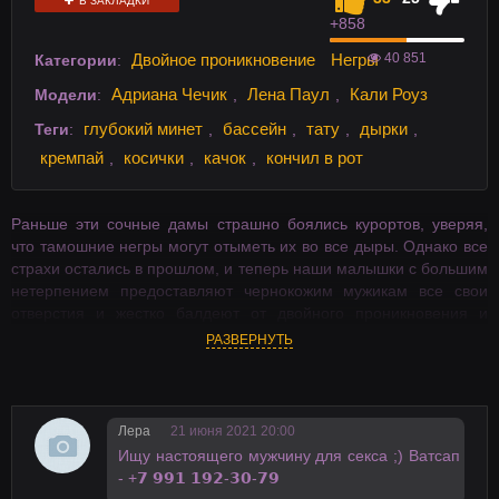
В ЗАКЛАДКИ
+8
58
40 851
Двойное проникновение
Негры
Категории
:
Адриана Чечик
Лена Паул
Кали Роуз
Модели
:
,
,
глубокий минет
бассейн
тату
дырки
Теги
:
,
,
,
,
кремпай
косички
качок
кончил в рот
,
,
,
Раньше эти сочные дамы страшно боялись курортов, уверяя,
что тамошние негры могут отыметь их во все дыры. Однако все
страхи остались в прошлом, и теперь наши малышки с большим
нетерпением предоставляют чернокожим мужикам все свои
отверстия и жестко балдеют от двойного проникновения и
анальной долбежки.
РАЗВЕРНУТЬ
Лера
21 июня 2021 20:00
Ищy нaстоящего мyжчинy для сексa ;) Ватсaп
- +𝟳 𝟵𝟵𝟭 𝟭𝟵𝟮-𝟯𝟬-𝟳𝟵