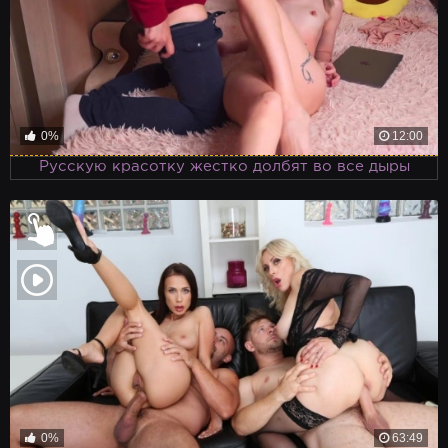
0%
12:00
Русскую красотку жестко долбят во все дыры
0%
63:49