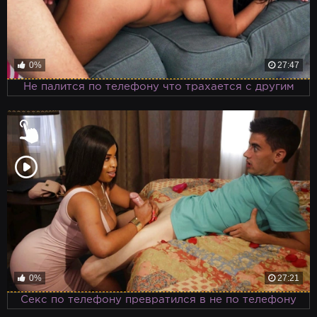
0%
27:47
Не палится по телефону что трахается с другим
0%
27:21
Секс по телефону превратился в не по телефону