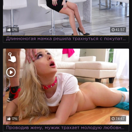
0%
41:57
Длинноногая мамка решила трахнуться с покупателем квартиры
0%
74:47
Проводив жену, мужик трахает молодую любовницу