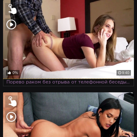
0%
9:40
Порево раком без отрыва от телефонной беседы – так может не каждая