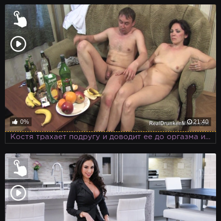
0%
21:40
Костя трахает подругу и доводит ее до оргазма и сам кончает ей на спину