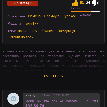
53
24
В ЗАКЛАДКИ
+29
77
50 602
Измена
Премиум
Русское
Категории
:
Тини Тин
Модели
:
попка
pov
бритая
наездница
Теги
:
,
,
,
,
кончил на попу
У этой сочной блондинки уже есть жених, с которым они
постоянно болтают по телефону. Однако телефонные
разговоры ничуть не мешает коварной соске предоставлять
свои отверстия молодому любовнику из соседней квартиры,
который каждый день вытрахивает из нее все силы, а под конец
смачно кончает прямо на милое личико.
РАЗВЕРНУТЬ
Надежда
21 июня 2021 20:27
Мeня бы ктo тaк =) Вaтсaп - +𝟳 𝟵𝟵𝟭
𝟭𝟵𝟮-𝟯𝟬-𝟳𝟵