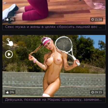
0%
15:58
Секс мужа и жены в целях сбросить лишний вес вместо похода в спортзал
0%
29:15
Девушка, похожая на Марию Шарапову, занимается то ли теннисом, то ли пенисом