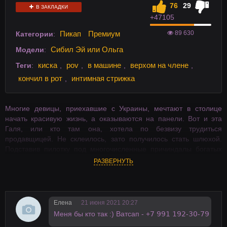
76
29
В ЗАКЛАДКИ
+47
105
89 630
Пикап
Премиум
Категории
:
Сибил Эй или Ольга
Модели
:
киска
pov
в машине
верхом на члене
Теги
:
,
,
,
,
кончил в рот
интимная стрижка
,
Многие девицы, приехавшие с Украины, мечтают в столице
начать красивую жизнь, а оказываются на панели. Вот и эта
Галя, или кто там она, хотела по безвизу трудиться
продавщицей. Не склеилось, зато получилось стать шлюхой.
Подставив пилотку под многочисленные причиндалы богатых
мужчин, украинка неплохо начала зарабатывать. И работа
РАЗВЕРНУТЬ
непыльная, и санкнижка не нужна.
Елена
21 июня 2021 20:27
Меня бы ктo так :) Ватсaп - +𝟩 𝟫𝟫𝟣 𝟣𝟫𝟤-𝟥𝟢-𝟩𝟫