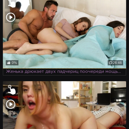
0%
26:46
Женька дрюкает двух падчериц поочереди мощьным болтом